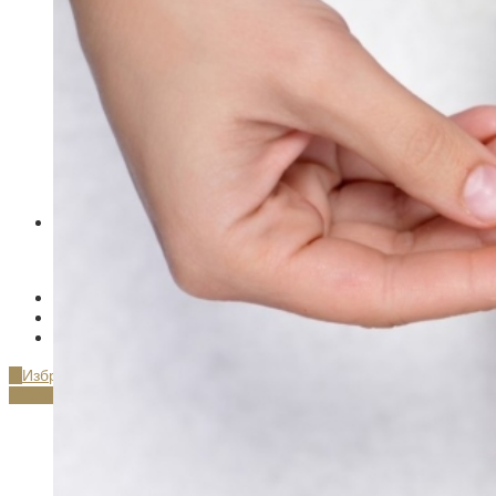
Энзимные пудры
Пробники косметики
Пэды для лица
Солнцезащитные средства
Стики для лица
Сыворотки для лица
Тонеры для лица
Косметика для волос
Косметика для глаз
Кремы для глаз
Эссенции
Акции и скидки
Отзывы
Статьи
Контакты
0
Избранные товары
0
items
/
0.00
руб.