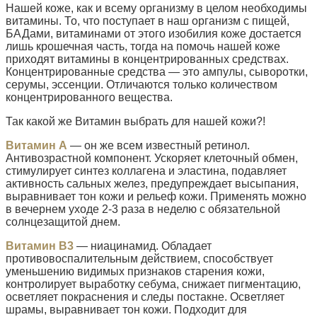
Нашей коже, как и всему организму в целом необходимы
витамины. То, что поступает в наш организм с пищей,
БАДами, витаминами от этого изобилия коже достается
лишь крошечная часть, тогда на помочь нашей коже
приходят витамины в концентрированных средствах.
Концентрированные средства — это ампулы, сыворотки,
серумы, эссенции. Отличаются только количеством
концентрированного вещества.
Так какой же Витамин выбрать для нашей кожи?!
Витамин А
— он же всем известный ретинол.
Антивозрастной компонент. Ускоряет клеточный обмен,
стимулирует синтез коллагена и эластина, подавляет
активность сальных желез, предупреждает высыпания,
выравнивает тон кожи и рельеф кожи. Применять можно
в вечернем уходе 2-3 раза в неделю с обязательной
солнцезащитой днем.
Витамин В3
— ниацинамид. Обладает
противовоспалительным действием, способствует
уменьшению видимых признаков старения кожи,
контролирует выработку себума, снижает пигментацию,
осветляет покраснения и следы постакне. Осветляет
шрамы, выравнивает тон кожи. Подходит для